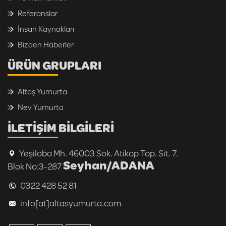
Referanslar
İnsan Kaynakları
Bizden Haberler
ÜRÜN GRUPLARI
Altaş Yumurta
Nev Yumurta
İLETİŞİM BİLGİLERİ
Yeşiloba Mh. 46003 Sok. Atikop Top. Sit. 7.
Seyhan/ADANA
Blok No:3-287
0322 428 52 81
info[at]altasyumurta.com